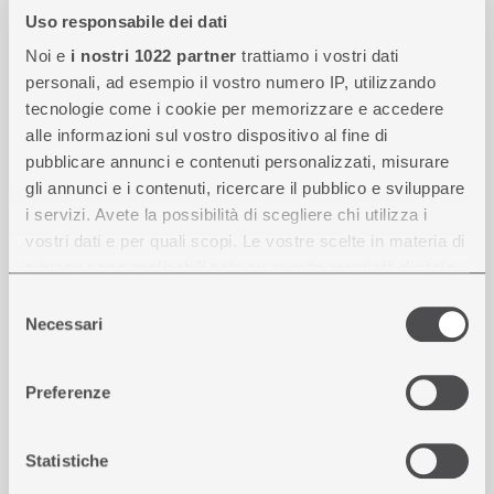
Uso responsabile dei dati
Con 9 stabilimenti nel mondo, Streparava produce telai e
componenti powertrain con un alto grado di precisione, forniti ai
Noi e
i nostri 1022 partner
trattiamo i vostri dati
principali OEM per moto, automobili, autobus, veicoli industriali
personali, ad esempio il vostro numero IP, utilizzando
e commerciali.
tecnologie come i cookie per memorizzare e accedere
alle informazioni sul vostro dispositivo al fine di
pubblicare annunci e contenuti personalizzati, misurare
gli annunci e i contenuti, ricercare il pubblico e sviluppare
i servizi. Avete la possibilità di scegliere chi utilizza i
vostri dati e per quali scopi. Le vostre scelte in materia di
privacy sono applicabili solo su questa proprietà digitale
in cui avete effettuato le vostre scelte. È possibile
Selezione
del
modificare o revocare il proprio consenso in qualsiasi
Necessari
consenso
momento dalla Dichiarazione sui cookie o facendo clic
sull'icona di attivazione della privacy.
Preferenze
Con il tuo consenso, vorremmo anche:
raccogliere informazioni sulla tua posizione
Statistiche
geografica, con un'approssimazione di qualche