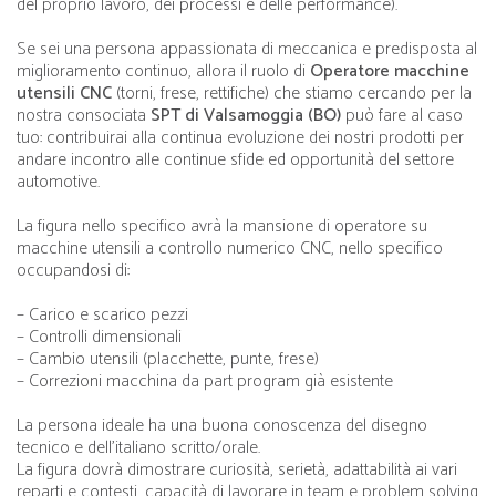
del proprio lavoro, dei processi e delle performance).
Se sei una persona appassionata di meccanica e predisposta al
miglioramento continuo, allora il ruolo di
Operatore macchine
utensili CNC
(torni, frese, rettifiche) che stiamo cercando per la
nostra consociata
SPT di Valsamoggia (BO)
può fare al caso
tuo: contribuirai alla continua evoluzione dei nostri prodotti per
andare incontro alle continue sfide ed opportunità del settore
automotive.
La figura nello specifico avrà la mansione di operatore su
macchine utensili a controllo numerico CNC, nello specifico
occupandosi di:
– Carico e scarico pezzi
– Controlli dimensionali
– Cambio utensili (placchette, punte, frese)
– Correzioni macchina da part program già esistente
La persona ideale ha una buona conoscenza del disegno
tecnico e dell’italiano scritto/orale.
La figura dovrà dimostrare curiosità, serietà, adattabilità ai vari
reparti e contesti, capacità di lavorare in team e problem solving