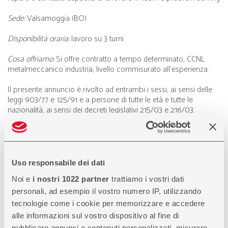
Sede:
Valsamoggia (BO)
Disponibilità oraria:
lavoro su 3 turni
Cosa offriamo:
Si offre contratto a tempo determinato, CCNL
metalmeccanico industria, livello commisurato all’esperienza.
Il presente annuncio è rivolto ad entrambi i sessi, ai sensi delle
leggi 903/77 e 125/91 e a persone di tutte le età e tutte le
nazionalità, ai sensi dei decreti legislativi 215/03 e 216/03.
Cognome
(richiesto)
Uso responsabile dei dati
Nome
(richiesto)
Noi e
i nostri 1022 partner
trattiamo i vostri dati
personali, ad esempio il vostro numero IP, utilizzando
Email
(richiesto)
tecnologie come i cookie per memorizzare e accedere
alle informazioni sul vostro dispositivo al fine di
Telefono
pubblicare annunci e contenuti personalizzati, misurare