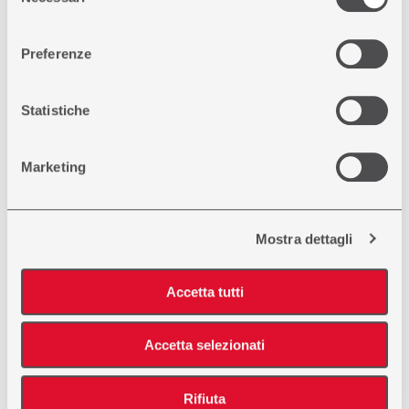
consenso
momento dalla Dichiarazione sui cookie o facendo clic
sull'icona di attivazione della privacy.
Preferenze
Con il tuo consenso, vorremmo anche:
raccogliere informazioni sulla tua posizione
Statistiche
geografica, con un'approssimazione di qualche
metro,
Identificare il tuo dispositivo, scansionandolo
Marketing
attivamente alla ricerca di caratteristiche specifiche
(impronte digitali).
Approfondisci come vengono elaborati i tuoi dati personali
e imposta le tue preferenze nella
sezione dettagli
. Puoi
Mostra dettagli
modificare o ritirare il tuo consenso in qualsiasi momento
dalla Dichiarazione sui cookie.
Accetta tutti
Utilizziamo i cookie per personalizzare contenuti ed
Accetta selezionati
annunci, per fornire funzionalità dei social media e per
analizzare il nostro traffico. Condividiamo inoltre
informazioni sul modo in cui utilizza il nostro sito con i
Rifiuta