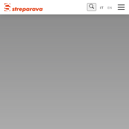
Streparava
IT
EN