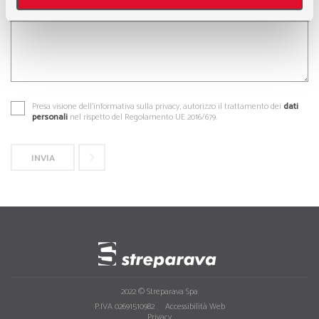
nostri partner che si occupano di analisi dei dati web,
pubblicità e social media, i quali potrebbero combinarle
con altre informazioni che ha fornito loro o che hanno
raccolto dal suo utilizzo dei loro servizi.
Presa visione dell'informativa sulla privacy, autorizzo il trattamento dei
dati
personali
nel rispetto del Regolamento UE 2016/679.
2022 © Streparava Spa
P.IVA 02691510982
Accessibilità Web
Privacy