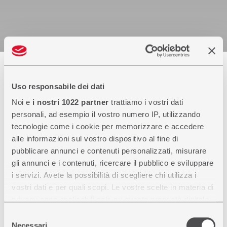
Uso responsabile dei dati
Noi e
i nostri 1022 partner
trattiamo i vostri dati
HAI BISOGNO DI INFORMAZIONI?
personali, ad esempio il vostro numero IP, utilizzando
CONTATTA IL NOSTRO ESPERTO
tecnologie come i cookie per memorizzare e accedere
alle informazioni sul vostro dispositivo al fine di
pubblicare annunci e contenuti personalizzati, misurare
gli annunci e i contenuti, ricercare il pubblico e sviluppare
i servizi. Avete la possibilità di scegliere chi utilizza i
vostri dati e per quali scopi. Le vostre scelte in materia di
privacy sono applicabili solo su questa proprietà digitale
in cui avete effettuato le vostre scelte. È possibile
Selezione
del
modificare o revocare il proprio consenso in qualsiasi
Necessari